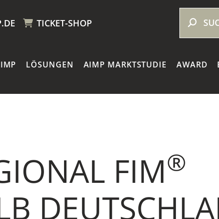
.DE
TICKET-SHOP
AIMP
LÖSUNGEN
AIMP MARKTSTUDIE
AWARD
®
GIONAL FIM
LB DEUTSCHLA