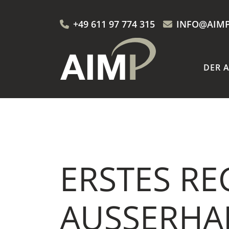
+49 611 97 774 315
INFO@AIMP
DER 
ERSTES RE
AUSSERHA